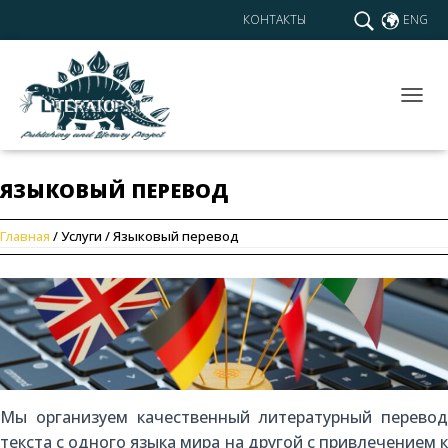
КОНТАКТЫ
ENG
T
O
G
G
ЯЗЫКОВЫЙ ПЕРЕВОД
L
E
N
Главная
/ Услуги / Языковый перевод
A
V
I
G
A
T
I
O
N
Мы организуем качественный литературный перевод
текста с одного языка мира на другой с привлечением к